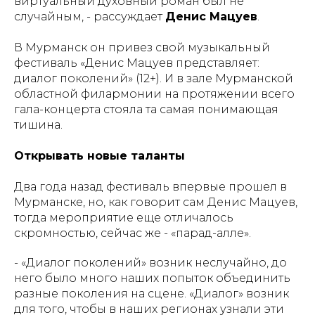
виртуальный духовный роман был не
случайным, - рассуждает
Денис Мацуев
.
В Мурманск он привез свой музыкальный
фестиваль «Денис Мацуев представляет:
диалог поколений» (12+). И в зале Мурманской
областной филармонии на протяжении всего
гала-концерта стояла та самая понимающая
тишина.
Открывать новые таланты
Два года назад фестиваль впервые прошел в
Мурманске, но, как говорит сам Денис Мацуев,
тогда мероприятие еще отличалось
скромностью, сейчас же - «парад-алле».
- «Диалог поколений» возник неслучайно, до
него было много наших попыток объединить
разные поколения на сцене. «Диалог» возник
для того, чтобы в наших регионах узнали эти