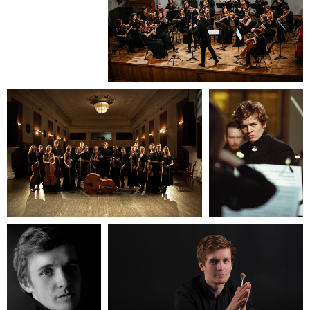
оркестра. Камерный оркестр под
управлением Ивана Никифорчина
9
Ю.Абдоков Презентация книги "Н.Пейко:
12:43
восполнивши тайну
свою..."/Yu.Abdokov.Presentation of His Book