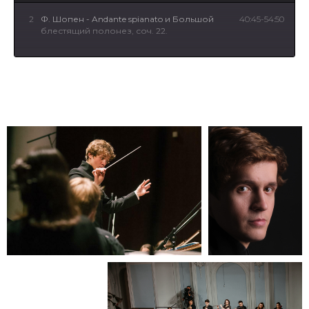
2
Ф. Шопен - Andante spianato и Большой
40:45-54:50
блестящий полонез, соч. 22.
3
М.Вайнберг. Симфониетта № 2 для струнного
3:36
оркестра и литавр, соч. 74.
4
Револь Бунин (1924 – 1976). «Музыка для
3:24
струнных», соч. 36 (посвящяется Рудольфу
Баршаю)
5
М. Вайнберг. Концерт для флейты с
14:04
оркестром № 1 (1961), op. 75
6
Ф. Шопен - Большая фантазия на польские
25:20-39:30
темы, соч.13.
7
Э.Элгар "Серенада для струнных" / E. Elgar
2:54
"Serenade for Strings"
8
Н.Мясковский. Moderato для струнного
5:54